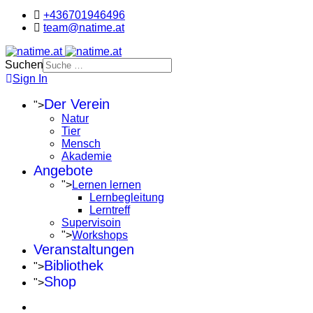
+436701946496
team@natime.at
Suchen
Sign In
Der Verein
">
Natur
Tier
Mensch
Akademie
Angebote
">
Lernen lernen
Lernbegleitung
Lerntreff
Supervisoin
">
Workshops
Veranstaltungen
Bibliothek
">
Shop
">